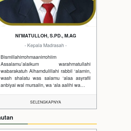
NI'MATULLOH, S.PD., M.AG
- Kepala Madrasah -
Bismillahirrohmaanirrohiim
Assalamu’alaikum warahmatullahi
wabarakatuh Alhamdulillahi rabbil ‘alamin,
wash shalatu was salamu ‘alaa asyrafil
anbiyai wal mursalin, wa ‘ala aalihi wa…
SELENGKAPNYA
autan