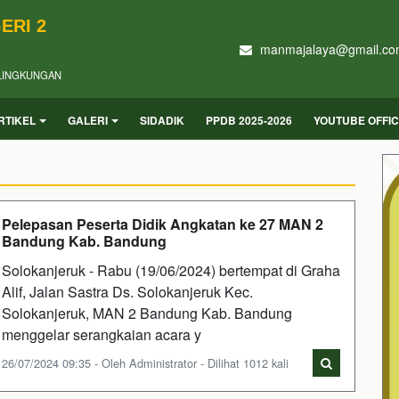
ERI 2
manmajalaya@gmail.co
LINGKUNGAN
RTIKEL
GALERI
SIDADIK
PPDB 2025-2026
YOUTUBE OFFI
Pelepasan Peserta Didik Angkatan ke 27 MAN 2
Bandung Kab. Bandung
Solokanjeruk - Rabu (19/06/2024) bertempat di Graha
Alif, Jalan Sastra Ds. Solokanjeruk Kec.
Solokanjeruk, MAN 2 Bandung Kab. Bandung
menggelar serangkaian acara y
26/07/2024 09:35 - Oleh Administrator - Dilihat 1012 kali