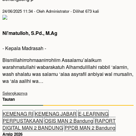
24/06/2025 11:34 - Oleh Administrator - Dilihat 673 kali
Ni'matulloh, S.Pd., M.Ag
- Kepala Madrasah -
Bismillahirrohmaanirrohiim Assalamu’alaikum
warahmatullahi wabarakatuh Alhamdulillahi rabbil ‘alamin,
wash shalatu was salamu ‘alaa asyrafil anbiyai wal mursalin,
wa ‘ala aalihi wa…
Selengkapnya
Tautan
KEMENAG RI
KEMENAG JABAR
E-LEARNING
PERPUSTAKAAN
OSIS MAN 2 Bandung
RAPORT
DIGITAL MAN 2 BANDUNG
PPDB MAN 2 Bandung
Arsip 2026