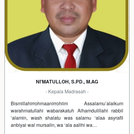
NI'MATULLOH, S.PD., M.AG
- Kepala Madrasah -
Bismillahirrohmaanirrohiim Assalamu’alaikum
warahmatullahi wabarakatuh Alhamdulillahi rabbil
‘alamin, wash shalatu was salamu ‘alaa asyrafil
anbiyai wal mursalin, wa ‘ala aalihi wa…