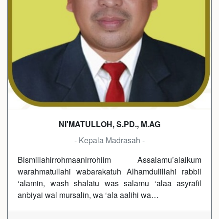
NI'MATULLOH, S.PD., M.AG
- Kepala Madrasah -
Bismillahirrohmaanirrohiim Assalamu’alaikum
warahmatullahi wabarakatuh Alhamdulillahi rabbil
‘alamin, wash shalatu was salamu ‘alaa asyrafil
anbiyai wal mursalin, wa ‘ala aalihi wa…