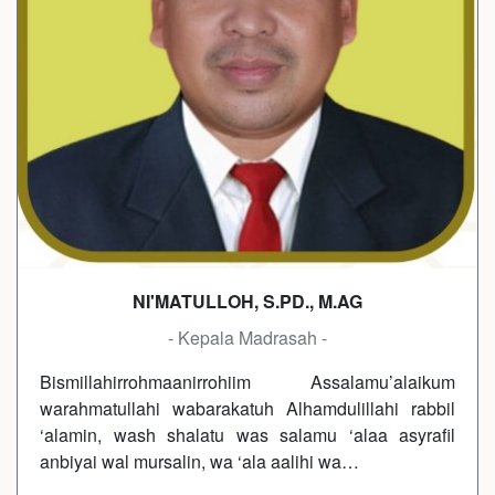
NI'MATULLOH, S.PD., M.AG
- Kepala Madrasah -
Bismillahirrohmaanirrohiim Assalamu’alaikum
warahmatullahi wabarakatuh Alhamdulillahi rabbil
‘alamin, wash shalatu was salamu ‘alaa asyrafil
anbiyai wal mursalin, wa ‘ala aalihi wa…