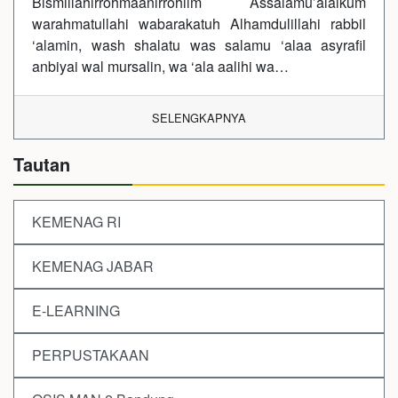
Bismillahirrohmaanirrohiim Assalamu’alaikum
warahmatullahi wabarakatuh Alhamdulillahi rabbil
‘alamin, wash shalatu was salamu ‘alaa asyrafil
anbiyai wal mursalin, wa ‘ala aalihi wa…
SELENGKAPNYA
Tautan
KEMENAG RI
KEMENAG JABAR
E-LEARNING
PERPUSTAKAAN